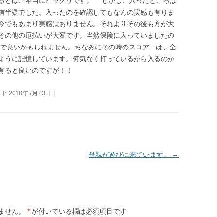
るとは、本当にビックリです。 しかし、入ったところは
信半疑でした。入ったのを確認してもなんの実感も有りま
今でもあまり実感はありません。それよりその後も方が大
その他の厄払いが大変です。当然保険に入っていましたの
度で良いかもしれません。ちなみにその時のスコアーは、全
ように記憶しています。何気なく打っているから入るのか
有ると良いのですが！！
日:
2010年7月23日
|
母親が遊びに来ています。
→
ません。
*
が付いている欄は必須項目です