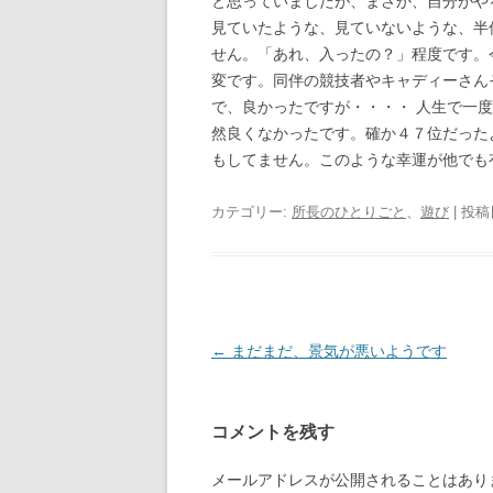
と思っていましたが、まさか、自分がや
見ていたような、見ていないような、半
せん。「あれ、入ったの？」程度です。
変です。同伴の競技者やキャディーさん
で、良かったですが・・・・ 人生で一
然良くなかったです。確か４７位だった
もしてません。このような幸運が他でも
カテゴリー:
所長のひとりごと
、
遊び
| 投稿
投
←
まだまだ、景気が悪いようです
稿
ナ
コメントを残す
ビ
ゲ
メールアドレスが公開されることはあり