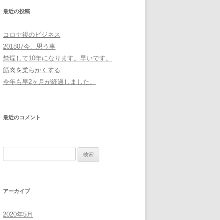
最近の投稿
コロナ後のビジネス
201807今、思う事
禁煙して10年になります。早いです。
筋肉を柔らかくする
今年も早2ヶ月が経過しました。
最近のコメント
検
索:
アーカイブ
2020年5月