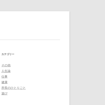
カテゴリー
その他
人生論
仕事
健康
所長のひとりごと
遊び