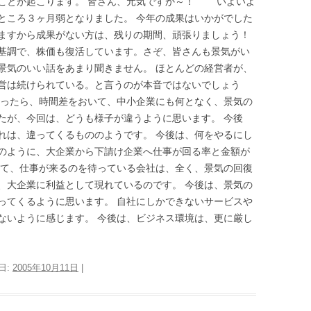
ことが起こります。 皆さん、元気ですか～！ いよいよ
ところ３ヶ月弱となりました。 今年の成果はいかがでした
ますから成果がない方は、残りの期間、頑張りましょう！
基調で、株価も復活しています。さぞ、皆さんも景気がい
景気のいい話をあまり聞きません。 ほとんどの経営者が、
営は続けられている。と言うのが本音ではないでしょう
なったら、時間差をおいて、中小企業にも何となく、景気の
たが、今回は、どうも様子が違うように思います。 今後
れは、違ってくるもののようです。 今後は、何をやるにし
のように、大企業から下請け企業へ仕事が回る率と金額が
って、仕事が来るのを待っている会社は、全く、景気の回復
、大企業に利益として現れているのです。 今後は、景気の
ってくるように思います。 自社にしかできないサービスや
ないように感じます。 今後は、ビジネス環境は、更に厳し
日:
2005年10月11日
|