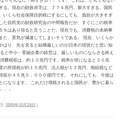
きなりそんなに！高すぎる！」です。 これは、とんでもない
ぎる。現在の財政赤字は、７７４兆円。膨大すぎる。国民
、いくら社会保障目的税にするにしても、負担が大きすぎ
した自民党の財政研究会の中間報告だが、すぐにこの税率
５％はあり得ると言うことだ。現在でも、消費税の未納事
また、景気が減速してしまいそうである。 現在、いくらか
やはり、先を見ると結構厳しいのが日本の現状だと思い知
えると中小・零細企業の経営は、厳しいものにならざる終え
の消費税収は、約１０兆円です。税率が倍になると２０兆
度の所得税が約１５兆円、法人税が１２兆円、相続税など
税収が４５兆５，０００億円です。 それにしても、今後は
とになります。 これだけ増税されると国民が、豊かに暮ら
・・・
日:
2005年10月24日
|