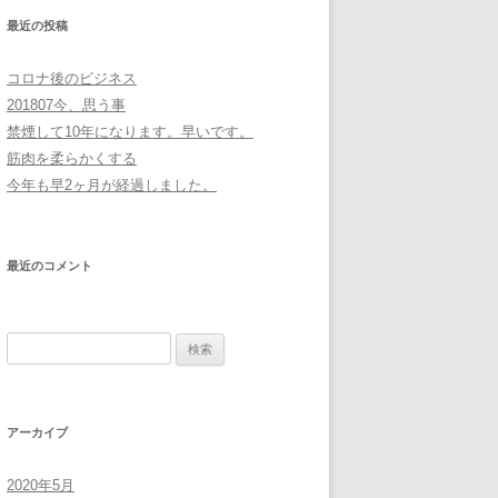
最近の投稿
コロナ後のビジネス
201807今、思う事
禁煙して10年になります。早いです。
筋肉を柔らかくする
今年も早2ヶ月が経過しました。
最近のコメント
検
索:
アーカイブ
2020年5月