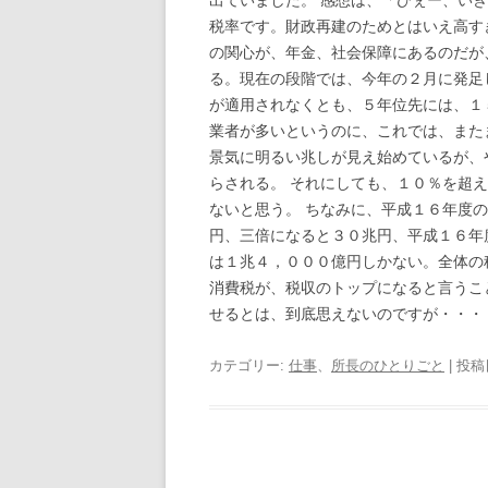
出ていました。 感想は、「ひぇー、い
税率です。財政再建のためとはいえ高す
の関心が、年金、社会保障にあるのだが
る。現在の段階では、今年の２月に発足
が適用されなくとも、５年位先には、１
業者が多いというのに、これでは、また
景気に明るい兆しが見え始めているが、
らされる。 それにしても、１０％を超
ないと思う。 ちなみに、平成１６年度
円、三倍になると３０兆円、平成１６年
は１兆４，０００億円しかない。全体の
消費税が、税収のトップになると言うこ
せるとは、到底思えないのですが・・・
カテゴリー:
仕事
、
所長のひとりごと
| 投稿