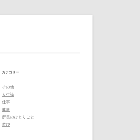
カテゴリー
その他
人生論
仕事
健康
所長のひとりごと
遊び