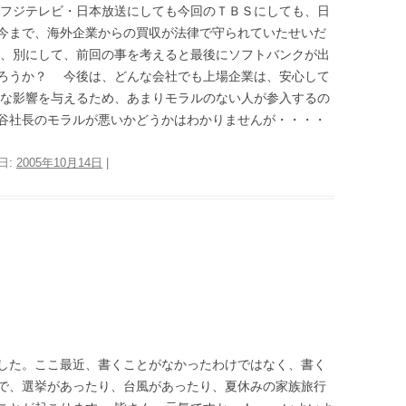
のフジテレビ・日本放送にしても今回のＴＢＳにしても、日
今まで、海外企業からの買収が法律で守られていたせいだ
は、別にして、前回の事を考えると最後にソフトバンクが出
ろうか？ 今後は、どんな会社でも上場企業は、安心して
大な影響を与えるため、あまりモラルのない人が参入するの
谷社長のモラルが悪いかどうかはわかりませんが・・・・
日:
2005年10月14日
|
した。ここ最近、書くことがなかったわけではなく、書く
で、選挙があったり、台風があったり、夏休みの家族旅行