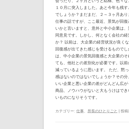
会ったり、２ヶ月というと結構、色々な
１０月に突入しました。あと今年も残す
でしょうか？まだまだ、２～３ヶ月あり
仕事の話ですが、ここ最近、景気が回復
いかと言いますと、意外と中小企業は、
同意見です。しかし、何となく会社の経
か？ 以前は、大企業の経営状況が良く
回復感が出てきた感じを受けるものでし
は、中小企業の景気回復感と大企業のそ
ても、他社との差別化が必要です。以前
減っているように思います。 ただ、黙
感はないのではないでしょうか？その分
いい企業と悪い企業の差がどんどん広が
商品、ノウハウがないと大もうけはでき
いものになりそうです。
カテゴリー:
仕事
、
所長のひとりごと
| 投稿