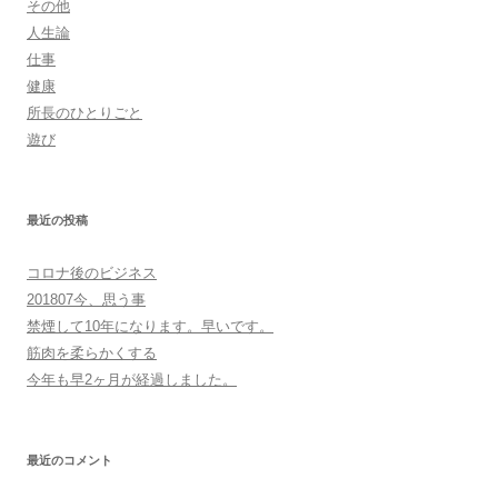
その他
人生論
仕事
健康
所長のひとりごと
遊び
最近の投稿
コロナ後のビジネス
201807今、思う事
禁煙して10年になります。早いです。
筋肉を柔らかくする
今年も早2ヶ月が経過しました。
最近のコメント