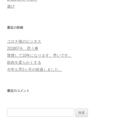
遊び
最近の投稿
コロナ後のビジネス
201807今、思う事
禁煙して10年になります。早いです。
筋肉を柔らかくする
今年も早2ヶ月が経過しました。
最近のコメント
検
索: