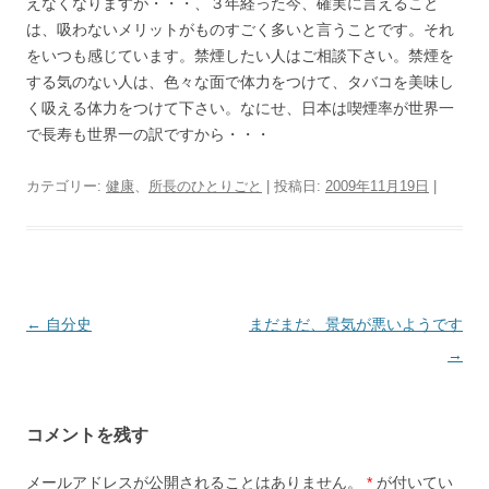
えなくなりますが・・・、３年経った今、確実に言えること
は、吸わないメリットがものすごく多いと言うことです。それ
をいつも感じています。禁煙したい人はご相談下さい。禁煙を
する気のない人は、色々な面で体力をつけて、タバコを美味し
く吸える体力をつけて下さい。なにせ、日本は喫煙率が世界一
で長寿も世界一の訳ですから・・・
カテゴリー:
健康
、
所長のひとりごと
| 投稿日:
2009年11月19日
|
投
←
自分史
まだまだ、景気が悪いようです
稿
→
ナ
ビ
コメントを残す
ゲ
ー
メールアドレスが公開されることはありません。
*
が付いてい