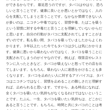
ができるからです。 最近思うのですが、タバコはやはり、恐ろ
しいと言うことです。健康に良いとか悪いとかではなく、人の
心を支配してしまうと言うことです。なかなか禁煙できない人
が多いのは、ニコチン中毒ではなく、習慣中毒、たばこを吸う
という習慣に対する中毒だと言うことを理解していないからだ
と思います。自分の行動がタバコに支配されてしますことがま
ずいのです。私も長い間、タバコを吸っていましたからよくわ
かります。３年以上たった今でもタバコは少しは気にかかりま
す。健康に悪いから吸わないのではなく、タバコを吸うことに
支配されてしまうのがイヤなのです。例えば、喫茶店やレスト
ランに入ったときなど、タバコが吸えないと怒ってその店を出
てしまいます。もちろん、吸わない人に迷惑をかけることも多
くなります。 タバコを止めたい人に対するアドバイスは、タバ
コはニコチンではなく、習慣を止めることの難しさだと理解す
れば、止められると思います。ですから、ある時点になれば、
全くタバコを吸いたい気持ちがなくなるわけではないというこ
とです。たぶん、一生、タバコを吸いたい気持ちは、どこかに
あると言うことです。もちろん、時間と共にタバコのことは考