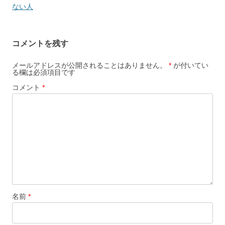
稿
ない人
ナ
ビ
コメントを残す
ゲ
ー
メールアドレスが公開されることはありません。
*
が付いてい
る欄は必須項目です
シ
コメント
*
ョ
ン
名前
*