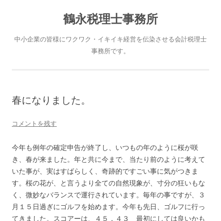
鶴永税理士事務所
中小企業の皆様にワクワク・イキイキ経営を伝染させる会計税理士
事務所です。
春になりました。
コメントを残す
今年も例年の確定申告が終了し、いつもの年のように桜が咲
き、春が来ました。年と共に今まで、当たり前のように考えて
いた事が、実はすばらしく、奇跡的ですごい事に気がつきま
す。桜の花が、と言うより全ての自然現象が、寸分の狂いもな
く、微妙なバランスで運行されています。毎年の事ですが、３
月１５日過ぎにゴルフを始めます。今年も先日、ゴルフに行っ
てきました。スコアーは、４５，４３ 最初にしては良いかも