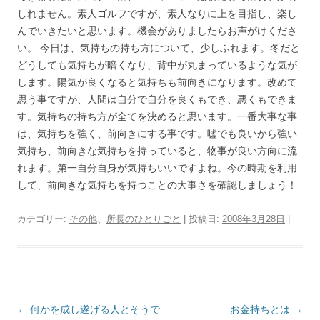
しれません。素人ゴルフですが、素人なりに上を目指し、楽し
んでいきたいと思います。機会がありましたらお声がけくださ
い。 今日は、気持ちの持ち方について、少しふれます。冬だと
どうしても気持ちが暗くなり、背中が丸まっているような気が
します。陽気が良くなると気持ちも前向きになります。改めて
思う事ですが、人間は自分で自分を良くもでき、悪くもできま
す。気持ちの持ち方が全てを決めると思います。一番大事な事
は、気持ちを強く、前向きにする事です。嘘でも良いから強い
気持ち、前向きな気持ちを持っていると、物事が良い方向に流
れます。第一自分自身が気持ちいいですよね。今の時期を利用
して、前向きな気持ちを持つことの大事さを確認しましょう！
カテゴリー:
その他
、
所長のひとりごと
| 投稿日:
2008年3月28日
|
投
←
何かを成し遂げる人とそうで
お金持ちとは
→