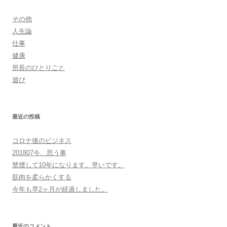
その他
人生論
仕事
健康
所長のひとりごと
遊び
最近の投稿
コロナ後のビジネス
201807今、思う事
禁煙して10年になります。早いです。
筋肉を柔らかくする
今年も早2ヶ月が経過しました。
最近のコメント