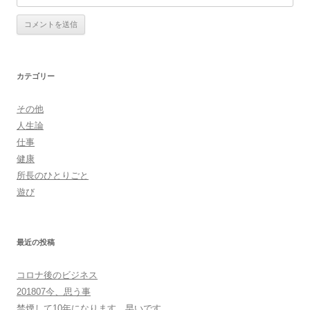
カテゴリー
その他
人生論
仕事
健康
所長のひとりごと
遊び
最近の投稿
コロナ後のビジネス
201807今、思う事
禁煙して10年になります。早いです。