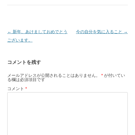
投
←
新年、あけましておめでとう
今の自分を気に入ること
→
稿
ございます。
ナ
ビ
コメントを残す
ゲ
ー
メールアドレスが公開されることはありません。
*
が付いてい
る欄は必須項目です
シ
コメント
*
ョ
ン