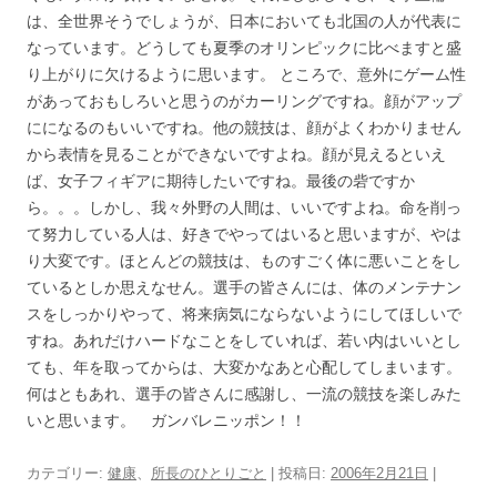
は、全世界そうでしょうが、日本においても北国の人が代表に
なっています。どうしても夏季のオリンピックに比べますと盛
り上がりに欠けるように思います。 ところで、意外にゲーム性
があっておもしろいと思うのがカーリングですね。顔がアップ
にになるのもいいですね。他の競技は、顔がよくわかりません
から表情を見ることができないですよね。顔が見えるといえ
ば、女子フィギアに期待したいですね。最後の砦ですか
ら。。。しかし、我々外野の人間は、いいですよね。命を削っ
て努力している人は、好きでやってはいると思いますが、やは
り大変です。ほとんどの競技は、ものすごく体に悪いことをし
ているとしか思えなせん。選手の皆さんには、体のメンテナン
スをしっかりやって、将来病気にならないようにしてほしいで
すね。あれだけハードなことをしていれば、若い内はいいとし
ても、年を取ってからは、大変かなあと心配してしまいます。
何はともあれ、選手の皆さんに感謝し、一流の競技を楽しみた
いと思います。 ガンバレニッポン！！
カテゴリー:
健康
、
所長のひとりごと
| 投稿日:
2006年2月21日
|