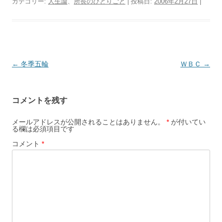
カテゴリー:
人生論
、
所長のひとりごと
| 投稿日:
2006年2月27日
|
投
←
冬季五輪
ＷＢＣ
→
稿
ナ
コメントを残す
ビ
ゲ
メールアドレスが公開されることはありません。
*
が付いてい
る欄は必須項目です
ー
コメント
*
シ
ョ
ン