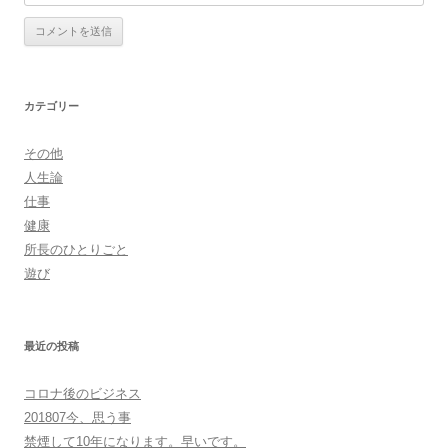
カテゴリー
その他
人生論
仕事
健康
所長のひとりごと
遊び
最近の投稿
コロナ後のビジネス
201807今、思う事
禁煙して10年になります。早いです。