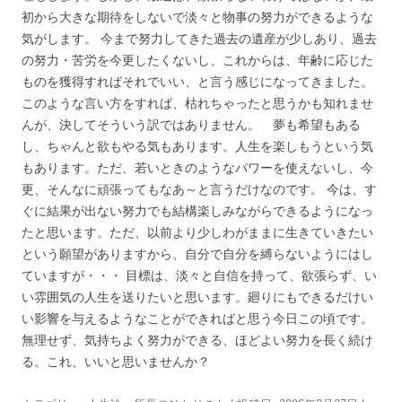
初から大きな期待をしないで淡々と物事の努力ができるような
気がします。 今まで努力してきた過去の遺産が少しあり、過去
の努力・苦労を今更したくないし、これからは、年齢に応じた
ものを獲得すればそれでいい、と言う感じになってきました。
このような言い方をすれば、枯れちゃったと思うかも知れませ
んが、決してそういう訳ではありません。 夢も希望もある
し、ちゃんと欲もやる気もあります。人生を楽しもうという気
もあります。ただ、若いときのようなパワーを使えないし、今
更、そんなに頑張ってもなあ～と言うだけなのです。 今は、す
ぐに結果が出ない努力でも結構楽しみながらできるようになっ
たと思います。ただ、以前より少しわがままに生きていきたい
という願望がありますから、自分で自分を縛らないようにはし
ていますが・・・ 目標は、淡々と自信を持って、欲張らず、い
い雰囲気の人生を送りたいと思います。廻りにもできるだけい
い影響を与えるようなことができればと思う今日この頃です。
無理せず、気持ちよく努力ができる、ほどよい努力を長く続け
る。これ、いいと思いませんか？