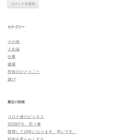
カテゴリー
その他
人生論
仕事
健康
所長のひとりごと
遊び
最近の投稿
コロナ後のビジネス
201807今、思う事
禁煙して10年になります。早いです。
筋肉を柔らかくする