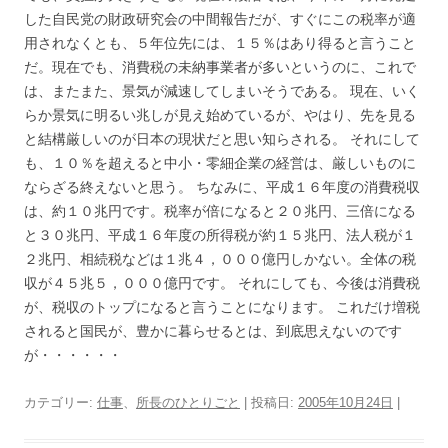
した自民党の財政研究会の中間報告だが、すぐにこの税率が適
用されなくとも、５年位先には、１５％はあり得ると言うこと
だ。現在でも、消費税の未納事業者が多いというのに、これで
は、またまた、景気が減速してしまいそうである。 現在、いく
らか景気に明るい兆しが見え始めているが、やはり、先を見る
と結構厳しいのが日本の現状だと思い知らされる。 それにして
も、１０％を超えると中小・零細企業の経営は、厳しいものに
ならざる終えないと思う。 ちなみに、平成１６年度の消費税収
は、約１０兆円です。税率が倍になると２０兆円、三倍になる
と３０兆円、平成１６年度の所得税が約１５兆円、法人税が１
２兆円、相続税などは１兆４，０００億円しかない。全体の税
収が４５兆５，０００億円です。 それにしても、今後は消費税
が、税収のトップになると言うことになります。 これだけ増税
されると国民が、豊かに暮らせるとは、到底思えないのです
が・・・・・・
カテゴリー:
仕事
、
所長のひとりごと
| 投稿日:
2005年10月24日
|