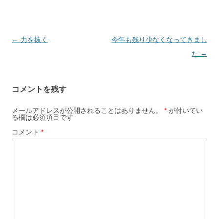
投
←
力を抜く
今年も残り少なくなってきまし
稿
た
→
ナ
ビ
コメントを残す
ゲ
ー
メールアドレスが公開されることはありません。
*
が付いてい
る欄は必須項目です
シ
コメント
*
ョ
ン