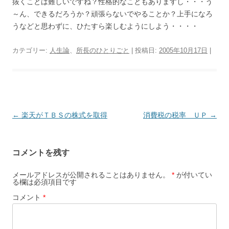
抜くことは難しいですね？性格的なこともありますし・・・う
～ん、できるだろうか？頑張らないでやることか？上手になろ
うなどと思わずに、ひたすら楽しむようにしよう・・・・
カテゴリー:
人生論
、
所長のひとりごと
| 投稿日:
2005年10月17日
|
投
←
楽天がＴＢＳの株式を取得
消費税の税率 ＵＰ
→
稿
ナ
コメントを残す
ビ
ゲ
メールアドレスが公開されることはありません。
*
が付いてい
る欄は必須項目です
ー
コメント
*
シ
ョ