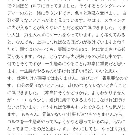
で２回ほどゴルフに行ってきました。そうするとシングルハン
ディーの方と一緒にラウンドでき、色々と刺激を受けます。 自
分が足りないところがよく見えています。やはり、スウィング
に力が入ることが良くないことだと改めて気づきました。 うま
い人は、力を入れずにゲームをやっています。よく考えてみる
と、なんでも、上手になればなるほど力が抜けていますよね？
ただ、頭ではわかっても、実際にやるのは、体に覚えさせる必
要があります。今は、どうすれば力が抜けるのか試し中です。
何でもそうですが、一生懸命にやることは非常に重要だと思い
ます。一生懸命やるものが多ければ多いほど、いいと思いま
す。 仕事だけが重要ではありません。 遊びこそ一番重要なので
す。 自分の足りないところは、遊びができていないと言うこと
に気づきました。（本当にそうかどうかは、よくわかりません
が・・・）もう少し、遊びに集中できるようにしなければ行け
ないと思います。そうすれば仕事ももっとできるような気がし
ます。 もちろん、元気でないと仕事も遊びもできませんから、
ゴルフを一生懸命やってみようかなと思っているのは、元気に
なってきているのだと思います。 それにしても、やっぱり力を